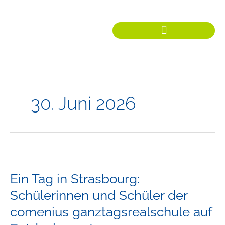
Zum
Inhalt
springen
30. Juni 2026
Ein
Tag
Ein Tag in Strasbourg:
in
Strasbourg:
Schülerinnen und Schüler der
Schülerinnen
comenius ganztagsrealschule auf
und
Schüler