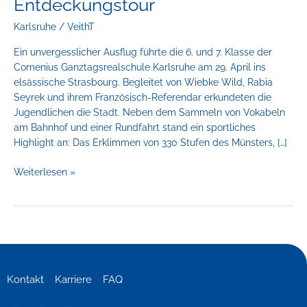
Entdeckungstour
der
comenius
Karlsruhe
/
VeithT
ganztagsrealschule
Ein unvergesslicher Ausflug führte die 6. und 7. Klasse der
auf
Comenius Ganztagsrealschule Karlsruhe am 29. April ins
Entdeckungstour
elsässische Strasbourg. Begleitet von Wiebke Wild, Rabia
Seyrek und ihrem Französisch-Referendar erkundeten die
Jugendlichen die Stadt. Neben dem Sammeln von Vokabeln
am Bahnhof und einer Rundfahrt stand ein sportliches
Highlight an: Das Erklimmen von 330 Stufen des Münsters, […]
Weiterlesen »
Kontakt
Karriere
FAQ