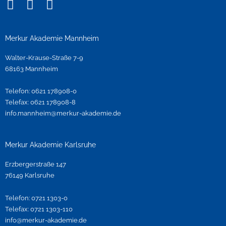
I
F
Y
n
a
o
s
c
u
t
e
t
Merkur Akademie Mannheim
a
b
u
Walter-Krause-Straße 7-9
g
o
b
68163 Mannheim
r
o
e
a
k
Telefon: 0621 178908-0
m
Telefax: 0621 178908-8
info.mannheim@merkur-akademie.de
Merkur Akademie Karlsruhe
Erzbergerstraße 147
76149 Karlsruhe
Telefon: 0721 1303-0
Telefax: 0721 1303-110
info@merkur-akademie.de