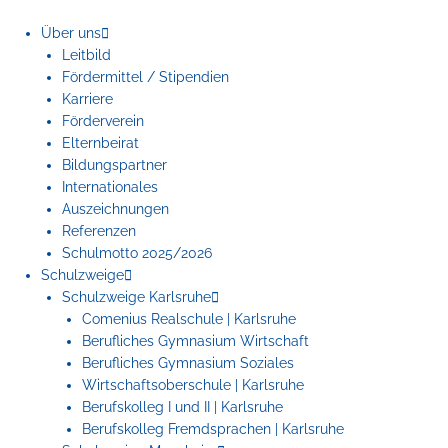
Zum
Inhalt
Über uns
springen
Leitbild
Fördermittel / Stipendien
Karriere
Förderverein
Elternbeirat
Bildungspartner
Internationales
Auszeichnungen
Referenzen
Schulmotto 2025/2026
Schulzweige
Schulzweige Karlsruhe
Comenius Realschule | Karlsruhe
Berufliches Gymnasium Wirtschaft
Berufliches Gymnasium Soziales
Wirtschaftsoberschule | Karlsruhe
Berufskolleg I und II | Karlsruhe
Berufskolleg Fremdsprachen | Karlsruhe