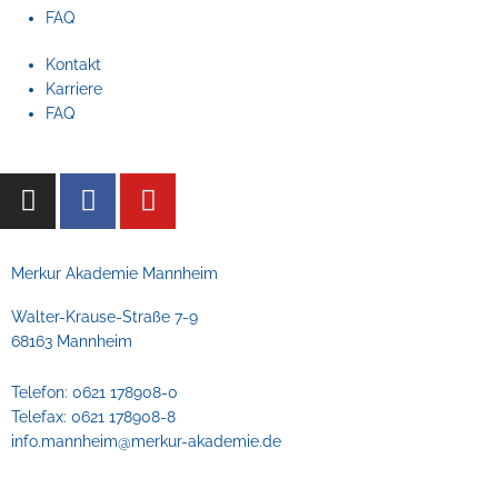
FAQ
Kontakt
Karriere
FAQ
I
F
Y
n
a
o
s
c
u
t
e
t
Merkur Akademie Mannheim
a
b
u
Walter-Krause-Straße 7-9
g
o
b
68163 Mannheim
r
o
e
a
k
Telefon: 0621 178908-0
m
Telefax: 0621 178908-8
info.mannheim@merkur-akademie.de