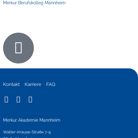
Merkur Berufskolleg Mannheim
Kontakt
Karriere
FAQ
I
F
Y
n
a
o
s
c
u
t
e
t
Merkur Akademie Mannheim
a
b
u
Walter-Krause-Straße 7-9
g
o
b