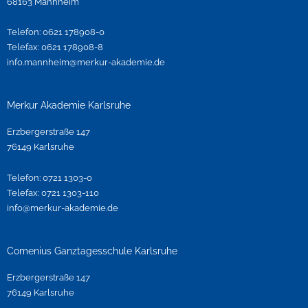
68163 Mannheim
r
o
e
a
k
Telefon: 0621 178908-0
m
Telefax: 0621 178908-8
info.mannheim@merkur-akademie.de
Merkur Akademie Karlsruhe
Erzbergerstraße 147
76149 Karlsruhe
Telefon: 0721 1303-0
Telefax: 0721 1303-110
info@merkur-akademie.de
Comenius Ganztagesschule Karlsruhe
Erzbergerstraße 147
76149 Karlsruhe