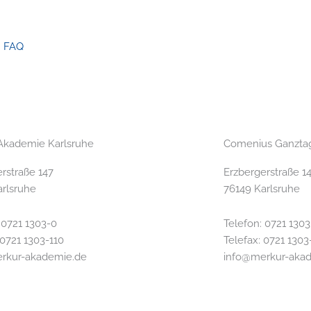
FAQ
Akademie Karlsruhe
Comenius Ganztag
rstraße 147
Erzbergerstraße 1
arlsruhe
76149 Karlsruhe
 0721 1303-0
Telefon: 0721 1303
 0721 1303-110
Telefax: 0721 1303
rkur-akademie.de
info@merkur-aka