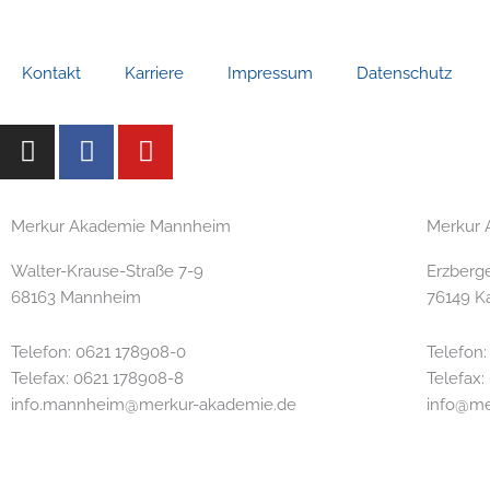
Kontakt
Karriere
Impressum
Datenschutz
I
F
Y
n
a
o
s
c
u
t
e
t
Merkur Akademie Mannheim
Merkur 
a
b
u
g
o
b
Walter-Krause-Straße 7-9
Erzberge
r
o
e
68163 Mannheim
76149 K
a
k
m
Telefon: 0621 178908-0
Telefon:
Telefax: 0621 178908-8
Telefax:
info.mannheim@merkur-akademie.de
info@me