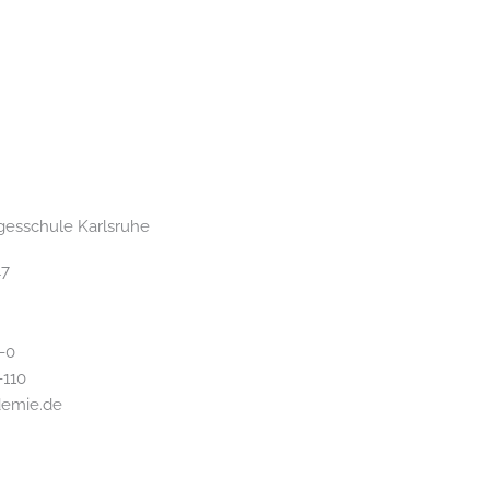
esschule Karlsruhe
47
-0
-110
demie.de