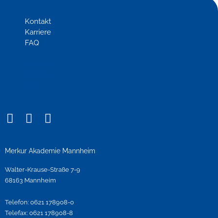
Kontakt
Karriere
FAQ
Kontakt
Karriere
FAQ
I
F
Y
n
a
o
s
c
u
t
e
t
Merkur Akademie Mannheim
a
b
u
Walter-Krause-Straße 7-9
g
o
b
68163 Mannheim
r
o
e
a
k
Telefon: 0621 178908-0
m
Telefax: 0621 178908-8