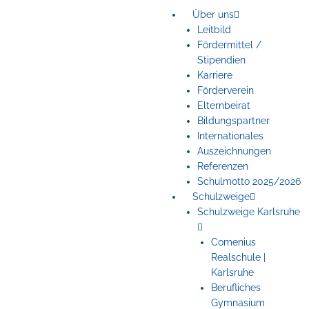
Zum
Über uns
Inhalt
Leitbild
springen
Fördermittel /
Stipendien
Karriere
Förderverein
Elternbeirat
Bildungspartner
Internationales
Auszeichnungen
Referenzen
Schulmotto 2025/2026
Schulzweige
Schulzweige Karlsruhe
Comenius
Realschule |
Karlsruhe
Berufliches
Gymnasium